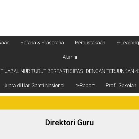
waan
Sarana & Prasarana
Perpustakaan
E-Learning
Alumni
T JABAL NUR TURUT BERPARTISIPASI DENGAN TERJUNKAN 43
Juara di Hari Santri Nasional
e-Raport
Profil Sekolah
Direktori Guru