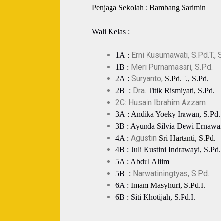
Penjaga Sekolah
: Bambang Sarimin
Wali Kelas :
Erni Kusumawati, S.Pd.T., 
1A
:
Meri Purnamasari, S.Pd.
1B
:
Suryanto,
2A
:
S.Pd.T
., S.Pd.
Dra.
2B
:
Titik Rismiyati, S.Pd.
2C: Husain Ibrahim Azzam
3A
: Andika Yoeky Irawan, S.Pd.
3B
:
Ayunda Silvia Dewi Ernawan
Agustin
4A
:
Sri Hartanti
, S.Pd.
4B
: Juli Kustini Indrawayi, S.Pd.
5A
: Abdul Aliim
Narwatiningtyas, S.Pd.
5B
:
6A
:
Imam Masyhuri, S.Pd.I.
6B
: Siti Khotijah, S.Pd.I.