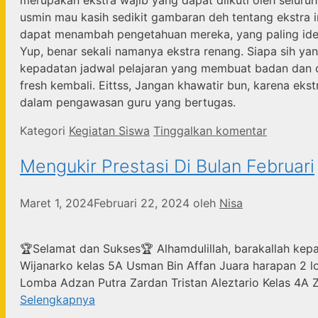
usmin mau kasih sedikit gambaran deh tentang ekstra i
dapat menambah pengetahuan mereka, yang paling ident
Yup, benar sekali namanya ekstra renang. Siapa sih ya
kepadatan jadwal pelajaran yang membuat badan dan ot
fresh kembali. Eittss, Jangan khawatir bun, karena ekst
dalam pengawasan guru yang bertugas.
Kategori
Kegiatan Siswa
Tinggalkan komentar
Mengukir Prestasi Di Bulan Februari
Maret 1, 2024
Februari 22, 2024
oleh
Nisa
🏆Selamat dan Sukses🏆 Alhamdulillah, barakallah kep
Wijanarko kelas 5A Usman Bin Affan Juara harapan 2 lo
Lomba Adzan Putra Zardan Tristan Aleztario Kelas 4A 
Selengkapnya