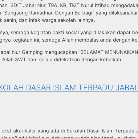
n SDIT Jabal Nur, TPA, KB, TKIT Nurul Ittihad mengadaka
a “Songsong Ramadhan Dengan Berbagi” yang dilaksanakan 
 senin, dan infak warga sekolah lainnya.
nnya, semoga kegiatan bakti sosial yang dilakukan dapat be
gnya kegiatan ini, semoga Allah membalas anda dengan keb
adu Jabal Nur Gamping mengucapkan “SELAMAT MENUNAIK
Allah SWT dan selalu didekatkan dengan kebaikan.
KOLAH DASAR ISLAM TERPADU JABA
ekstrakurikuler yang ada di Sekolah Dasar Islam Terpadu J
 siswa/i sdit jabal nur. Ada yang sudah bisa tebak ini ekst