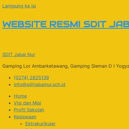
Langsung ke isi
WEBSITE RESMI SDIT JA
SDIT Jabal Nur
Gamping Lor Ambarketawang, Gamping Sleman D I Yogy
(0274) 2825139
info@sditjabalnur.sch.id
Home
Visi dan Misi
Profil Sekolah
Kesiswaan
Ektrakurikuler