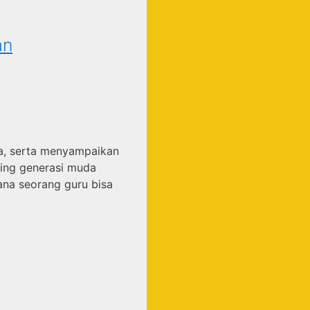
an
wa, serta menyampaikan
bing generasi muda
ana seorang guru bisa