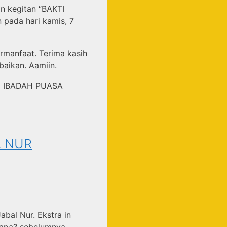
n kegitan “BAKTI
pada hari kamis, 7
rmanfaat. Terima kasih
aikan. Aamiin.
AN IBADAH PUASA
L NUR
abal Nur. Ekstra in
a apa? sebelumnya