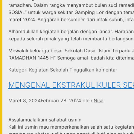
ramadhan. Dalam rangka menyambut bulan suci ramadha
SOSIAL” untuk warga sekitar Gamping Lor dengan tem
maret 2024. Anggaran bersumber dari infak subuh, infak
Alhamdulillah kegiatan berjalan dengan lancar. Harapa
kepada seluruh pihak yang telah membantu berlangsun
Mewakili keluarga besar Sekolah Dasar Islam Terp
RAMADHAN 1445 H” Semoga amal ibadah kita diterima 
Kategori
Kegiatan Sekolah
Tinggalkan komentar
MENGENAL EKSTRAKULIKULER SE
Maret 8, 2024
Februari 28, 2024
oleh
Nisa
Assalamualaikum sahabat usmin.
Kali ini usmin mau memperkenalkan salah satu kegiatan 
merupakan ekstra wajib yang dapat diikuti oleh seluruh