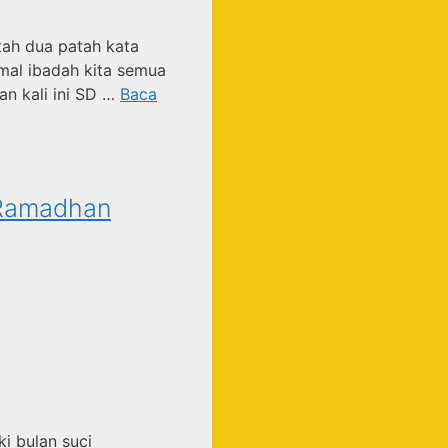
ah dua patah kata
mal ibadah kita semua
an kali ini SD …
Baca
 Ramadhan
i bulan suci